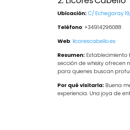
2. Licores Cabello
Ubicación:
C/ Echegaray 19
Teléfono
: +34914296088
Web
:
licorescabello.es
Resumen:
Establecimiento 
sección de whisky ofrecen 
para quienes buscan profun
Por qué visitarla:
Buena mez
experiencia. Una joya de en