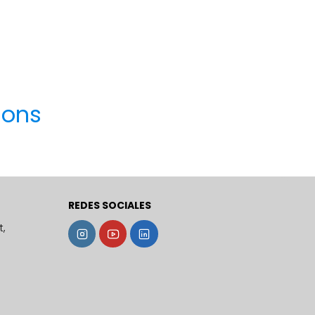
ions
REDES SOCIALES
,