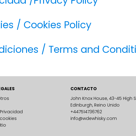
acidad /Privacy Policy
ies / Cookies Policy
diciones / Terms and Condit
EGALES
CONTACTO
tros
John Knox House, 43-45 High St
Edinburgh, Reino Unido
 Privacidad
+447514736762
 cookies
info@wdewhisky.com
tio