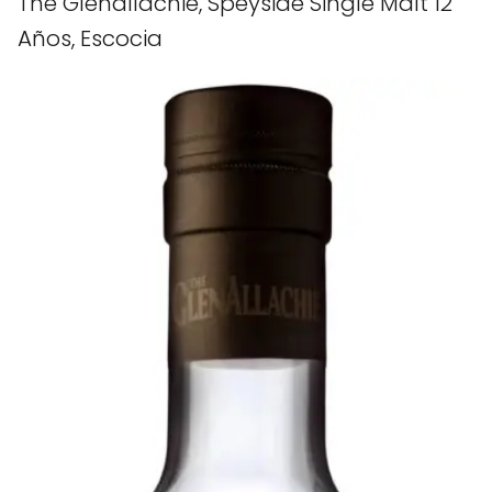
The Glenallachie, Speyside Single Malt 12
Años, Escocia