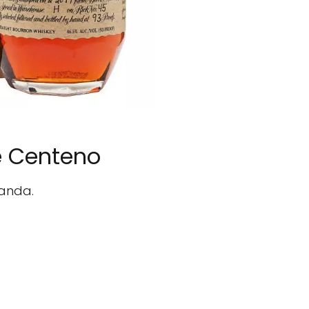
e Centeno
landa.