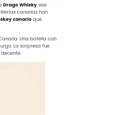
 a
Drago Whisky
, ese
stilerías canarias han
skey canario
que
anaria. Una botella con
urgo. La sorpresa fue
 decente.