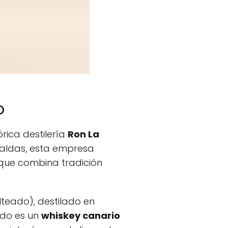
o
órica destilería
Ron La
paldas, esta empresa
 que combina tradición
teado), destilado en
ado es un
whiskey canario