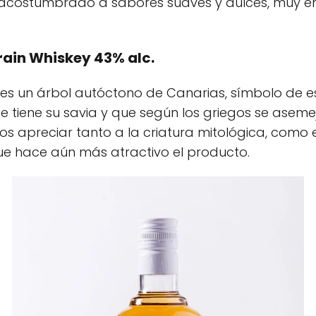
ostumbrado a sabores suaves y dulces, muy en s
rain Whiskey 43% alc.
s un árbol autóctono de Canarias, símbolo de es
e tiene su savia y que según los griegos se asem
apreciar tanto a la criatura mitológica, como el
que hace aún más atractivo el producto.